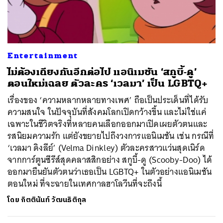
ค้นหา
Entertainment
SHARE
TWEET
LINE
EMAIL
ไม่ต้องเถียงกันอีกต่อไป แอนิเมชัน ‘สกูบี้-ดู’
ตอนใหม่เฉลย ตัวละคร ‘เวลมา’ เป็น LGBTQ+
เรื่องของ ‘ความหลากหลายทางเพศ’ ถือเป็นประเด็นที่ได้รับ
ความสนใจ ในปัจจุบันที่สังคมโลกเปิดกว้างขึ้น และไม่ใช่แค่
เฉพาะในชีวิตจริงที่หลายคนเลือกออกมาเปิดเผยตัวตนและ
รสนิยมความรัก แต่ยังขยายไปถึงวงการแอนิเมชัน เช่น กรณีที่
‘เวลมา ดิงลีย์’ (Velma Dinkley) ตัวละครสาวแว่นสุดเนิร์ด
จากการ์ตูนซีรีส์สุดคลาสสิกอย่าง สกูบี้-ดู (Scooby-Doo) ได้
ออกมายืนยันตัวตนว่าเธอเป็น LGBTQ+ ในตัวอย่างแอนิเมชัน
ตอนใหม่ ที่จะฉายในเทศกาลฮาโลวีนที่จะถึงนี้
โดย
กิตตินันท์ วัฒนธิติกุล