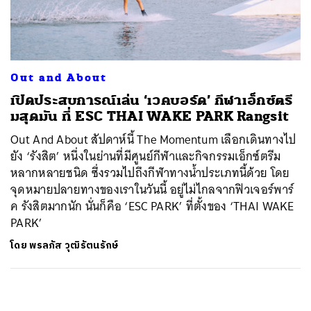
ค้นหา
SHARE
TWEET
LINE
EMAIL
Out and About
เปิดประสบการณ์เล่น ‘เวคบอร์ด’ กีฬาเอ็กซ์ตรี
มสุดมัน ที่ ESC THAI WAKE PARK Rangsit
Out And About สัปดาห์นี้ The Momentum เลือกเดินทางไป
ยัง ‘รังสิต’ หนึ่งในย่านที่มีศูนย์กีฬาและกิจกรรมเอ็กซ์ตรีม
หลากหลายชนิด ซึ่งรวมไปถึงกีฬาทางน้ำประเภทนี้ด้วย โดย
จุดหมายปลายทางของเราในวันนี้ อยู่ไม่ไกลจากฟิวเจอร์พาร์
ค รังสิตมากนัก นั่นก็คือ ‘ESC PARK’ ที่ตั้งของ ‘THAI WAKE
PARK’
โดย
พรลภัส วุฒิรัตนรักษ์