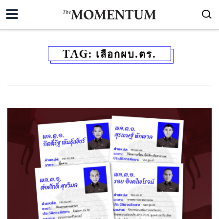
TAG:
เลือกผบ.ตร.