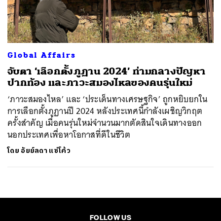
ค้นหา
SHARE
TWEET
LINE
EMAIL
Global Affairs
จับตา ‘เลือกตั้งภูฏาน 2024’ ท่ามกลางปัญหา
ปากท้อง และภาวะสมองไหลของคนรุ่นใหม่
‘ภาวะสมองไหล’ และ ‘ประเด็นทางเศรษฐกิจ’ ถูกหยิบยกใน
การเลือกตั้งภูฏานปี 2024 หลังประเทศนี้กำลังเผชิญวิกฤต
ครั้งสำคัญ เมื่อคนรุ่นใหม่จำนวนมากตัดสินใจเดินทางออก
นอกประเทศเพื่อหาโอกาสที่ดีในชีวิต
โดย
อัยย์ลดา แซ่โค้ว
FOLLOW US