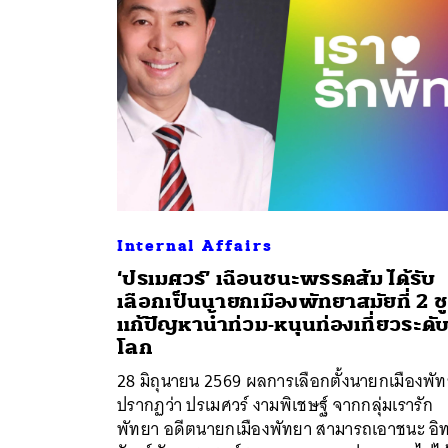
Internal Affairs
‘ปรเมศวร์’ เฉือนชนะพรรคส้ม ได้รับ
เลือกเป็นนายกเมืองพัทยาสมัยที่ 2 ชู
ค้
แก้ปัญหาน้ำท่วม-หนุนท่องเที่ยวระดั
โลก
28 มิถุนายน 2569 ผลการเลือกตั้งนายกเมืองพั
ปรากฏว่า ปรเมศวร์ งามพิเชษฐ์ จากกลุ่มเรารัก
พัทยา อดีตนายกเมืองพัทยา สามารถเอาชนะ อิท