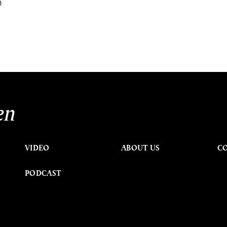
้
en
VIDEO
ABOUT US
C
PODCAST