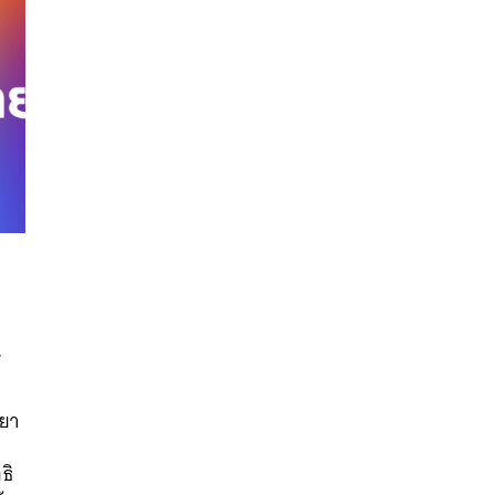
นหา
บ
SHARE
TWEET
LINE
EMAIL
ทยา
ธิ