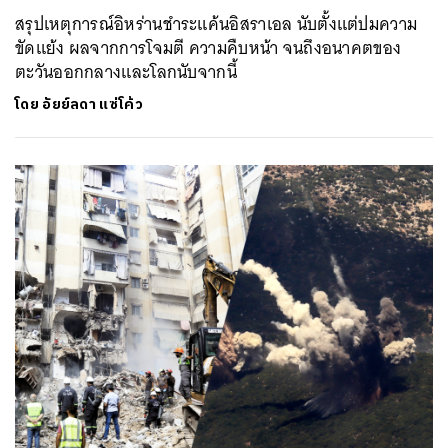
สรุปเหตุการณ์อิหร่านชำระแค้นอิสราเอล นับตั้งแต่ปมความ
ขัดแย้ง ผลจากการโจมตี ความคืบหน้า จนถึงอนาคตของ
ตะวันออกกลางและโลกนับจากนี้
โดย
อัยย์ลดา แซ่โค้ว