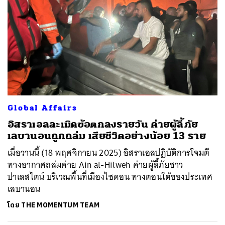
Global Affairs
อิสราเอลละเมิดข้อตกลงรายวัน ค่ายผู้ลี้ภัย
เลบานอนถูกถล่ม เสียชีวิตอย่างน้อย 13 ราย
เมื่อวานนี้ (18 พฤศจิกายน 2025) อิสราเอลปฏิบัติการโจมตี
ทางอากาศถล่มค่าย Ain al-Hilweh ค่ายผู้ลี้ภัยชาว
ปาเลสไตน์ บริเวณพื้นที่เมืองไซดอน ทางตอนใต้ของประเทศ
เลบานอน
โดย
THE MOMENTUM TEAM