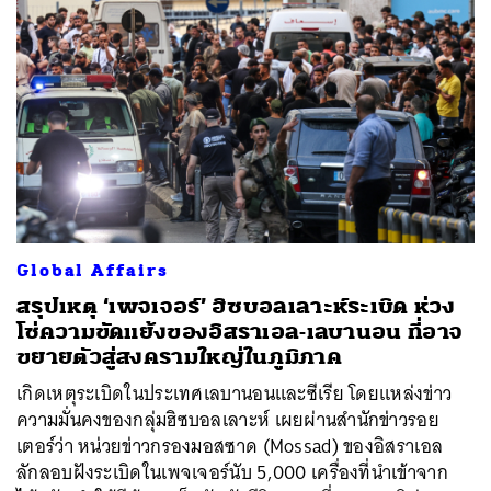
SHARE
TWEET
LINE
EMAIL
Global Affairs
สรุปเหตุ ‘เพจเจอร์’ ฮิซบอลเลาะห์ระเบิด ห่วง
โซ่ความขัดแย้งของอิสราเอล-เลบานอน ที่อาจ
ขยายตัวสู่สงครามใหญ่ในภูมิภาค
เกิดเหตุระเบิดในประเทศเลบานอนและซีเรีย โดยแหล่งข่าว
ความมั่นคงของกลุ่มฮิซบอลเลาะห์ เผยผ่านสำนักข่าวรอย
เตอร์ว่า หน่วยข่าวกรองมอสซาด (Mossad) ของอิสราเอล
ลักลอบฝังระเบิดในเพจเจอร์นับ 5,000 เครื่องที่นำเข้าจาก