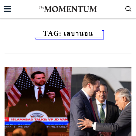
TAG:
เลบานอน