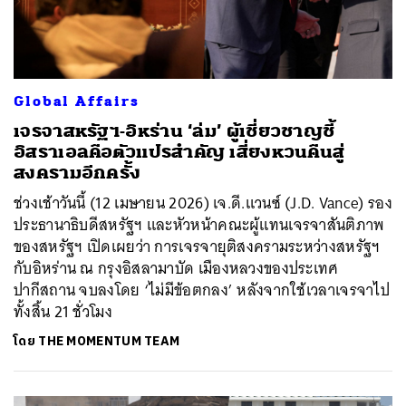
Global Affairs
เจรจาสหรัฐฯ-อิหร่าน ‘ล่ม’ ผู้เชี่ยวชาญชี้
อิสราเอลคือตัวแปรสำคัญ เสี่ยงหวนคืนสู่
สงครามอีกครั้ง
ช่วงเช้าวันนี้ (12 เมษายน 2026) เจ.ดี.แวนซ์ (J.D. Vance) รอง
ประธานาธิบดีสหรัฐฯ และหัวหน้าคณะผู้แทนเจรจาสันติภาพ
ของสหรัฐฯ เปิดเผยว่า การเจรจายุติสงครามระหว่างสหรัฐฯ
กับอิหร่าน ณ กรุงอิสลามาบัด เมืองหลวงของประเทศ
ปากีสถาน จบลงโดย ‘ไม่มีข้อตกลง’ หลังจากใช้เวลาเจรจาไป
ทั้งสิ้น 21 ชั่วโมง
โดย
THE MOMENTUM TEAM