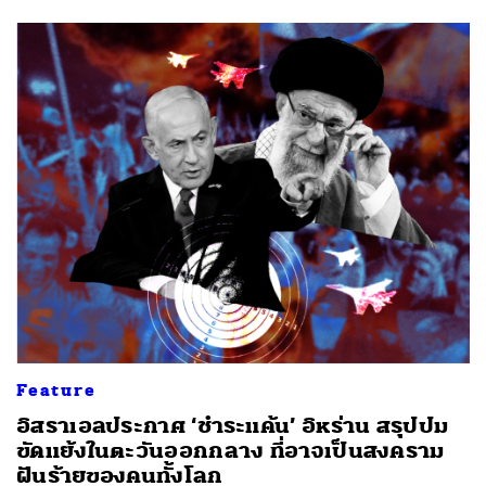
Feature
อิสราเอลประกาศ ‘ชำระแค้น’ อิหร่าน สรุปปม
ขัดแย้งในตะวันออกกลาง ที่อาจเป็นสงคราม
ฝันร้ายของคนทั้งโลก