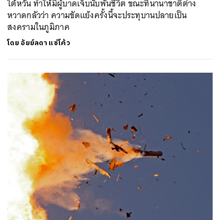
ไต้หวัน ทำให้มีผู้บาดเจ็บนับพันชีวิต ขณะที่นานาชาติต่าง
หวาดกลัวว่า ความขัดแย้งครั้งนี้จะประทุบานปลายเป็น
สงครามในภูมิภาค
โดย
อัยย์ลดา แซ่โค้ว