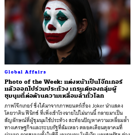
Global Affairs
Photo of the Week: แต่งหน้าเป็นโจ๊กเกอร์
แล้วออกไปร่วมประท้วง เทรนด์ของกลุ่มผู้
ชุมนุมที่ต่อต้านความเหลื่อมล้ำทั่วโลก
ภาพโจ๊กเกอร์ ซึ่งได้มาจากภาพยนตร์เรื่อง Joker นำแสดง
โดยวาคิน ฟีนิกซ์ ที่เพิ่งเข้าโรงฉายไปไม่นานนี้ กลายมาเป็น
สัญลักษณ์ที่ผู้ชุมนุมใช้ประท้วง สะท้อนปัญหาความเหลื่อมล้ำ
ทางเศรษฐกิจและระบบรัฐที่ล้มเหลว ตลอดเดือนตุลาคมที่
ผ่านมา การชุมนุมทั้งในชิลี เลบานอน โบลิเวีย และสหรัฐฯ ต่าง