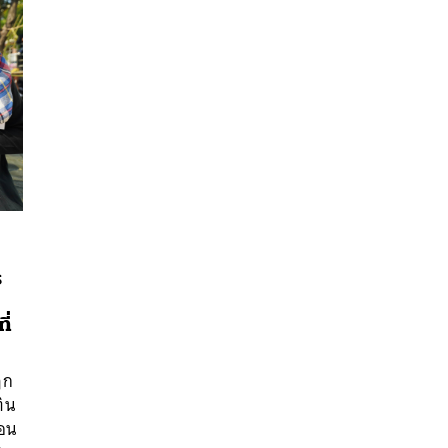
ร
ี่
นหา
ฎก
SHARE
TWEET
LINE
EMAIL
ทิน
ือน