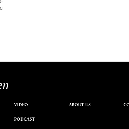
3-
าม
en
VIDEO
ABOUT US
C
PODCAST