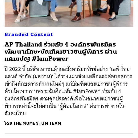
ค้นหา
Branded Content
SHARE
TWEET
LINE
EMAIL
AP Thailand ร่วมกับ 4 องค์กรพันธมิตร
พัฒนาทักษะบัณฑิตเยาวชนผู้พิการ ผ่าน
แคมเปญ #IamPower
ปี 2022 นี้ บริษัทเอกชนด้านอสังหาริมทรัพย์อย่าง ‘เอพี ไทย
แลนด์ จำกัด (มหาชน)’ ได้วางแผนช่วยเหลือและต่อยอดการ
เข้าถึงทักษะการทำงานใหม่ๆ แก่บัณฑิตและเยาวชนผู้พิการ
ด้วยโครงการ ‘เพราะฉันคือ…ฉัน #IamPower’ ร่วมกับ 4
องค์กรพันธมิตร ตามจุดประสงค์เพื่อในอนาคตเยาวชนผู้
พิการเหล่านี้จะไม่ตกเป็น ‘ผู้ด้อยโอกาส’ ต่อการทำงานใน
สังคมไทย
โดย
THE MOMENTUM TEAM