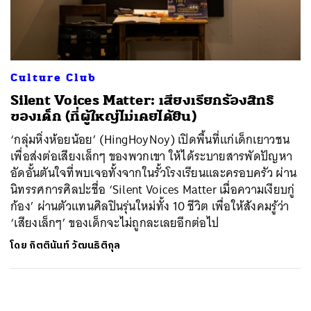
ค้นหา
SHARE
TWEET
LINE
EMAIL
Culture Club
Silent Voices Matter: เสียงเรียกร้องสิทธิ
ของเด็ก (ที่ผู้ใหญ่ไม่เคยได้ยิน)
‘กลุ่มหิ่งห้อยน้อย’ (HingHoyNoy) เปิดพื้นที่แก่เด็กเยาวชน
เพื่อส่งต่อเสียงเล็กๆ ของพวกเขา ให้ได้ระบายสารพัดปัญหา
อัดอั้นตันใจที่พบเจอทั้งจากในรั้วโรงเรียนและครอบครัว ผ่าน
นิทรรศการศิลปะชื่อ ‘Silent Voices Matter เมื่อความเงียบกู่
ก้อง’ ผ่านตัวแทนศิลปินรุ่นใหม่ทั้ง 10 ชีวิต เพื่อให้สังคมรู้ว่า
‘เสียงเล็กๆ’ ของเด็กจะไม่ถูกละเลยอีกต่อไป
โดย
กิตตินันท์ วัฒนธิติกุล