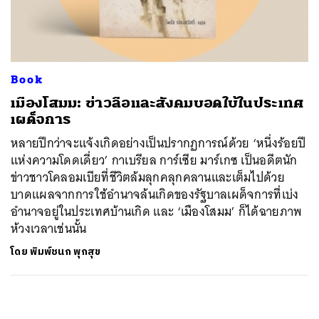
ค้นหา
SHARE
TWEET
LINE
EMAIL
Book
เมืองโสมม: ข่าวลือและสังคมบอดใบ้ในประเทศ
เผด็จการ
หลายปีกว่าจะแจ้งเกิดอย่างเป็นปรากฏการณ์ด้วย ‘หนึ่งร้อยปี
แห่งความโดดเดี่ยว’ กาเบรียล การ์เซีย มาร์เกซ เป็นอดีตนัก
ข่าวชาวโคลอมเบียที่ชีวิตล้มลุกคลุกคลานและเต็มไปด้วย
บาดแผลจากการใช้อำนาจล้นเกิดของรัฐบาลเผด็จการที่เบ่ง
อำนาจอยู่ในประเทศบ้านเกิด และ ‘เมืองโสมม’ ก็ได้ฉายภาพ
ห้วงเวลาเช่นนั้น
โดย
พิมพ์ชนก พุกสุข