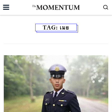
TAG:
เมย