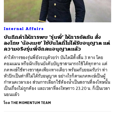
ค้นหา
Internal Affairs
SHARE
TWEET
LINE
EMAIL
บันทึกคำให้การพบ ‘รุ่นพี่’ ให้การขัดกัน สั่ง
ลงโทษ ‘น้องเมย’ ใช้บันไดที่ไม่ได้รับอนุญาต แต่
ความจริงรุ่นพี่อีกคนอนุญาตแล้ว
คำให้การของรุ่นพี่ยังระบุด้วยว่า บันไดมีทั้งสิ้น 3 ทาง โดย
คอมแมน หรือนักเรียนบังคับบัญชาสามารถใช้ได้ทุกทาง แต่
ภคพงษ์ใช้ทางขวาสุดเพียงทางเดียว พร้อมกับยอมรับว่า ท่า
หัวปักเป็นท่าที่ไม่ได้รับอนุญาต อย่างไรก็ตามภคพงษ์เป็นผู้
กำหนดเวลาเอง ส่วนการเลือกใช้ห้องน้ำเป็นสถานที่ลงโทษนั้น
เป็นเรื่องไม่ถูกต้อง และเวลาที่ลงโทษราว 23.20 น. ก็เป็นเวลา
นอนแล้ว
โดย
THE MOMENTUM TEAM