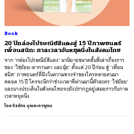
ค้นหา
SHARE
TWEET
LINE
EMAIL
Book
20 ปีกล่องไปรษณีย์สีแดงสู่ 15 ปีภาพยนตร์
เพื่อนสนิท: กาลเวลาอันหยุดนิ่งในสังคมไทย
จาก ‘กล่องไปรษณีย์สีแดง’ นวนิยายขนาดสั้นที่เล่าเรื่องราว
ของ ‘ไข่ย้อย-ดากานดา และนุ้ย’ ตั้งแต่ 20 ปีก่อน สู่ ‘เพื่อน
สนิท’ ภาพยนตร์ที่ฝังในความทรงจำของใครหลายคนมา
ตลอด 15 ปี ใครจะนึกว่าช่วงเวลาที่ผ่านมานี้ตัวละคร ‘ไข่ย้อย’
และบางประเด็นในสังคมไทยจะยังปรากฏอยู่เสมอราวกับกาล
เวลาหยุดนิ่ง
โดย
จิรภัทร บุณยะกาญจน