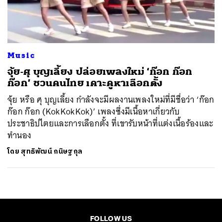
ค้นหา
SHARE
TWEET
LINE
EMAIL
Music
จุ้ย-ศุ บุญเลี้ยง ปล่อยเพลงใหม่ ‘ก๊อก ก๊อก
ก๊อก’ ชวนคนไทย เคาะคูหาเลือกตั้ง
จุ้ย หรือ ศุ บุญเลี้ยง กำลังจะมีผลงานเพลงใหม่ที่มีชื่อว่า ‘ก๊อก
ก๊อก ก๊อก (KokKokKok)’ เพลงซึ่งมีเนื้อหาเกี่ยวกับ
ประชาธิปไตยและการเลือกตั้ง ที่เขารับหน้าที่แต่งเนื้อร้องและ
ทำนอง
โดย
สุทธิพัฒน์ กนิษฐกุล
FOLLOW US