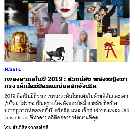
ค้นหา
SHARE
TWEET
LINE
EMAIL
Music
เพลงสากลในปี 2019 : ตัวแม่ดับ พลังหญิงมา
แรง เด็กใหม่มิลเลนเนียลส์แจ้งเกิด
2019 ถือเป็นปีที่วงการเพลงระดับโลกเต็มไปด้วยสีสันและเด็ก
รุ่นใหม่ ไม่ว่าจะเป็นความโด่งดังของบิลลี่ อายลิช ที่สร้าง
ปรากฏการณ์ตลอดทั้งปี หรือลิล แนส เอ็กซ์ เจ้าของเพลง Old
Town Road ที่ทำลายสถิติครองชาร์ตนานที่สุด
โดย
สันติชัย อาภรณ์ศรี