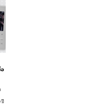
่อ
นหา
SHARE
TWEET
LINE
EMAIL
บ
 ปี