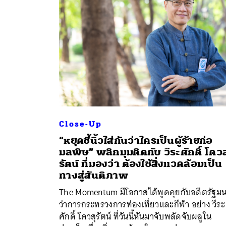
Close-Up
“หยุดชี้นิ้วใส่กันว่าใครเป็นผู้ร้ายก่อ
มลพิษ” พลิกมุมคิดกับ วีระศักดิ์ โควส
รัตน์ ที่มองว่า ต้องใช้สิ่งแวดล้อมเป็น
ทางสู่สันติภาพ
ค้
The Momentum มีโอกาสได้พูดคุยกับอดีตรัฐมน
ว่าการกระทรวงการท่องเที่ยวและกีฬา อย่าง วีระ
ศักดิ์ โควสุรัตน์ ที่วันนี้หันมาจับพลัดจับผลูใน