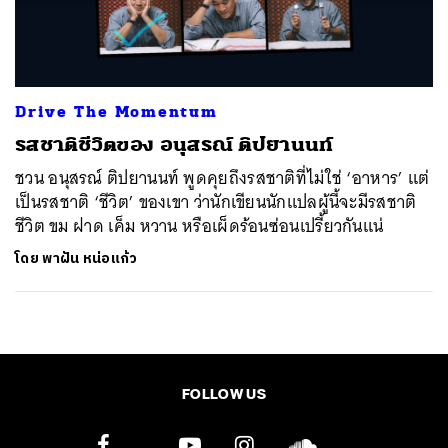
ค้นหา
SHARE
TWEET
LINE
EMAIL
Drive The Momentum
รสชาติชีวิตของ อนุสรณ์ ติปยานนท์
ชวน อนุสรณ์ ติปยานนท์ พูดคุยถึงรสชาติที่ไม่ใช่ ‘อาหาร’ แต่
เป็นรสชาติ ‘ชีวิต’ ของเขา ว่านักเขียนนักแปลผู้นี้จะมีรสชาติ
ชีวิต ขม ฝาด เค็ม หวาน หรือเผ็ดร้อนซ่อนเปรี้ยวกันแน่
โดย
พาฝัน หน่อแก้ว
FOLLOW US