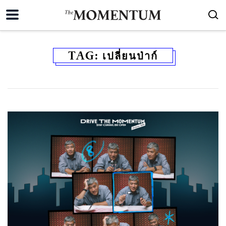
TAG:
เปลี่ยนป่าก์