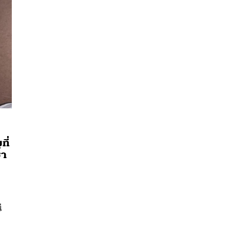
ที่
้ำ
นหา
อ
SHARE
TWEET
LINE
EMAIL
่