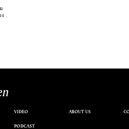
ร
วม
อง
en
VIDEO
ABOUT US
C
PODCAST