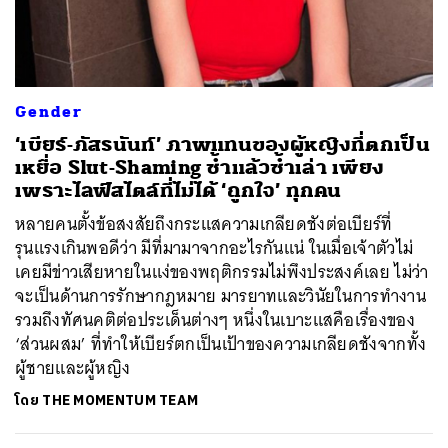
ค้นหา
Gender
SHARE
TWEET
LINE
EMAIL
‘เบียร์-ภัสรนันท์’ ภาพแทนของผู้หญิงที่ตกเป็น
เหยื่อ Slut-Shaming ซ้ำแล้วซ้ำเล่า เพียง
เพราะไลฟ์สไตล์ที่ไม่ได้ ‘ถูกใจ’ ทุกคน
หลายคนตั้งข้อสงสัยถึงกระแสความเกลียดชังต่อเบียร์ที่
รุนแรงเกินพอดีว่า มีที่มามาจากอะไรกันแน่ ในเมื่อเจ้าตัวไม่
เคยมีข่าวเสียหายในแง่ของพฤติกรรมไม่พึงประสงค์เลย ไม่ว่า
จะเป็นด้านการรักษากฎหมาย มารยาทและวินัยในการทำงาน
รวมถึงทัศนคติต่อประเด็นต่างๆ หนึ่งในเบาะแสคือเรื่องของ
‘ส่วนผสม’ ที่ทำให้เบียร์ตกเป็นเป้าของความเกลียดชังจากทั้ง
ผู้ชายและผู้หญิง
โดย
THE MOMENTUM TEAM