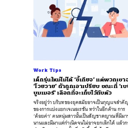
Work Tips
เด็กรุ่นใหม่ไม่ได้ ‘ขี้เกียจ’ แต่พวกเขา
‘โวยวาย’ ถ้าถูกเอาเปรียบ ขณะที่ ‘เบบ
บูมเมอร์’ เลือกที่จะเก็บไว้กับตัว
ค้
จริงอยู่ว่า บริบทของยุคสมัยอาจเป็นกุญแจสำคั
ของการแบ่งแยกเจเนอเรชัน ทว่าในอีกด้าน การ
‘ด้อยค่า’ คนหนุ่มสาวนั้นเป็นสัญชาตญาณที่มีมา
นานและมีมาแต่กำเนิดจนไม่อาจยกเลิกได้ แล้วก