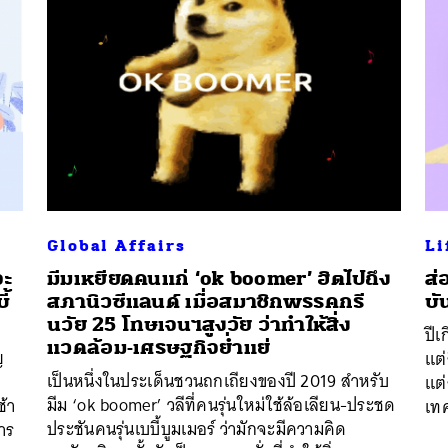
Global Affairs
Li
จะ
มีมเหยียดคนแก่ ‘ok boomer’ ฮิตไปถึง
ส่
ี้
สภานิวซีแลนด์ เมื่อสมาชิกพรรคกรี
บั
นวัย 25 โทษเจนฯสูงวัย ว่าทำให้สิ่ง
​ปี
นหา
แวดล้อม-เศรษฐกิจย่ำแย่
ญ
แต่
SHARE
TWEET
LINE
EMAIL
เป็นหนึ่งในประเด็นชวนถกเถียงของปี 2019 สำหรับ
แต่
มีม ‘ok boomer’ วลีที่คนรุ่นใหม่ใช้ล้อเลียน-ประชด
ช้า
เทค
ประชันคนรุ่นเบบี้บูมเมอร์ ว่ามักจะมีความคิด
าร