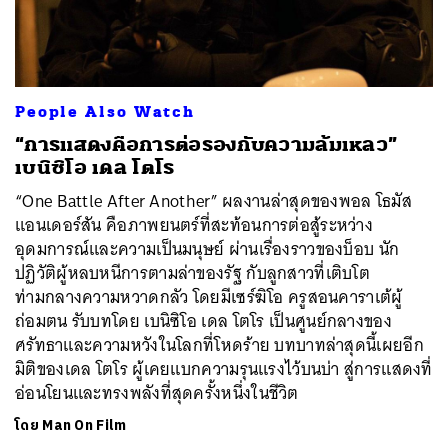
ค้นหา
People Also Watch
SHARE
TWEET
LINE
EMAIL
“การแสดงคือการต่อรองกับความล้มเหลว”
เบนิซิโอ เดล โตโร
“One Battle After Another” ผลงานล่าสุดของพอล โธมัส
แอนเดอร์สัน คือภาพยนตร์ที่สะท้อนการต่อสู้ระหว่าง
อุดมการณ์และความเป็นมนุษย์ ผ่านเรื่องราวของบ็อบ นัก
ปฏิวัติผู้หลบหนีการตามล่าของรัฐ กับลูกสาวที่เติบโต
ท่ามกลางความหวาดกลัว โดยมีเซร์ฆิโอ ครูสอนคาราเต้ผู้
ถ่อมตน รับบทโดย เบนิซิโอ เดล โตโร เป็นศูนย์กลางของ
ศรัทธาและความหวังในโลกที่โหดร้าย บทบาทล่าสุดนี้เผยอีก
มิติของเดล โตโร ผู้เคยแบกความรุนแรงไว้บนบ่า สู่การแสดงที่
อ่อนโยนและทรงพลังที่สุดครั้งหนึ่งในชีวิต
โดย
Man On Film