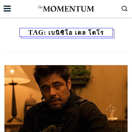
TAG:
เบนิซิโอ เดล โตโร