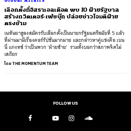
Global Affairs
เลือกตั้งที่อิสราเอลเดือด พบ IO ฝ่ายรัฐบาล
สร้างทวิตเตอร์-เฟซบุ๊ก ปล่อยข่าวโจมตีฝ่าย
ตรงข้าม
เนทันยาฮูลงสมัครรับเลือกตั้งเป็นนายกรัฐมนตรีสมัยที่ 5 แล้ว
ที่ผ่านมามีเรื่องคอร์รัปชั่นมากมาย และกล่าวหาคู่แข่งคือ เบน
นี่ แกงทซ์ ว่าเป็นพวก ‘ฝ่ายซ้าย’ รวมทั้งบอกว่าสภาพจิตไม่
เสถียร
โดย
THE MOMENTUM TEAM
FOLLOW US