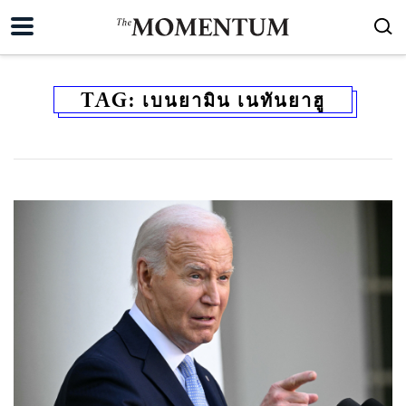
TAG:
เบนยามิน เนทันยาฮู