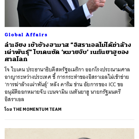
Global Affairs
ลำเอียง เข้าข้างฮามาส “อิสราเอลไม่ได้ฆ่าล้าง
เผ่าพันธุ์” ไบเดนซัด ‘หมายจับ’ เนทันยาฮูของ
ศาลโลก
โจ ไบเดน ประธานาธิบดีสหรัฐอเมริกา ออกโรงประณามศาล
อาญาระหว่างประเทศ ชี้ การกระทำของอิสราเอลไม่เข้าข่าย
‘การฆ่าล้างเผ่าพันธุ์’ หลัง คาริม ข่าน อัยการของ ICC ขอ
อนุมัติออกหมายจับ เบนจามิน เนทันยาฮู นายกรัฐมนตรี
อิสราเอล
โดย
THE MOMENTUM TEAM