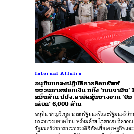
Internal Affairs
อนุทินแถลงปฏิบัติการยึดทรัพย์
ขบวนการฟอกเงิน แก๊ง ‘เบนจามิน’ 
หมื่นล้าน ปปง.อายัดหุ้นบางจาก ‘ยิม
เลียก’ 6,000 ล้าน
อนุทิน ชาญวีรกูล นายกรัฐมนตรีและรัฐมนตรีว่า
ค้
กระทรวงมหาดไทย พร้อมด้วย ไชยชนก ชิดชอบ
รัฐมนตรีว่าการกระทรวงดิจิทัลเพื่อเศรษฐกิจและ