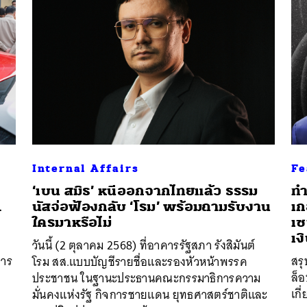
Internal Affairs
Fe
‘เบน สมิธ’ หนีออกจากไทยแล้ว ธรรม
ทำ
1
นัสจ่อฟ้องกลับ ‘โรม’ พร้อมถามรับงาน
เก
ใครมาหรือไม่
เซ
เง
วันนี้ (2 ตุลาคม 2568) ที่อาคารรัฐสภา รังสิมันต์
การ
สรุ
โรม สส.แบบบัญชีรายชื่อและรองหัวหน้าพรรค
นหา
ล็อ
ประชาชน ในฐานะประธานคณะกรรมาธิการความ
SHARE
TWEET
LINE
EMAIL
เกี
มั่นคงแห่งรัฐ กิจการชายแดน ยุทธศาสตร์ชาติและ