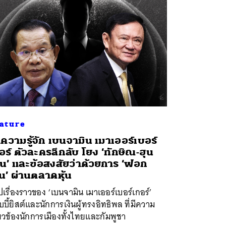
ature
ความรู้จัก เบนจามิน เมาเออร์เบอร์
อร์ ตัวละครลึกลับ โยง ‘ทักษิณ-ฮุน
น’ และข้อสงสัยว่าด้วยการ ‘ฟอก
ิน’ ผ่านตลาดหุ้น
ปเรื่องราวของ ‘เบนจามิน เมาเออร์เบอร์เกอร์’
บบี้ยิสต์และนักการเงินผู้ทรงอิทธิพล ที่มีความ
่ยวข้องนักการเมืองทั้งไทยและกัมพูชา