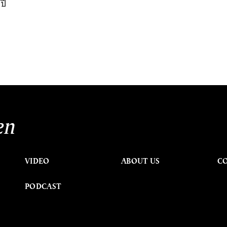
ปี
en
VIDEO
ABOUT US
C
PODCAST