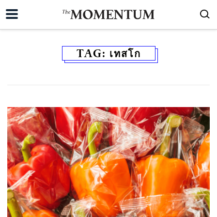
TAG:
เทสโก