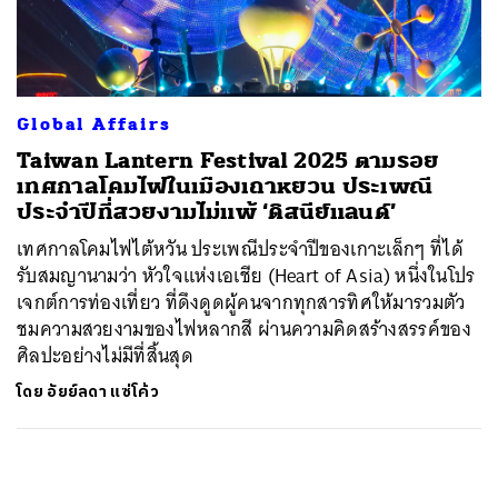
ค้นหา
SHARE
TWEET
LINE
EMAIL
Global Affairs
Taiwan Lantern Festival 2025 ตามรอย
เทศกาลโคมไฟในเมืองเถาหยวน ประเพณี
ประจำปีที่สวยงามไม่แพ้ ‘ดิสนีย์แลนด์’
เทศกาลโคมไฟไต้หวัน ประเพณีประจำปีของเกาะเล็กๆ ที่ได้
รับสมญานามว่า หัวใจแห่งเอเชีย (Heart of Asia) หนึ่งในโปร
เจกต์การท่องเที่ยว ที่ดึงดูดผู้คนจากทุกสารทิศให้มารวมตัว
ชมความสวยงามของไฟหลากสี ผ่านความคิดสร้างสรรค์ของ
ศิลปะอย่างไม่มีที่สิ้นสุด
โดย
อัยย์ลดา แซ่โค้ว