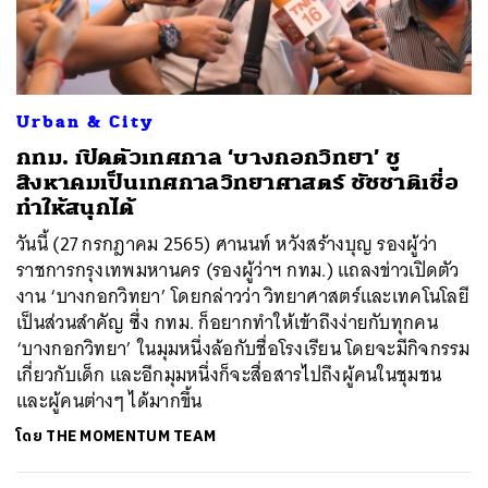
ค้นหา
Urban & City
SHARE
TWEET
LINE
EMAIL
กทม. เปิดตัวเทศกาล ‘บางกอกวิทยา’ ชู
สิงหาคมเป็นเทศกาลวิทยาศาสตร์ ชัชชาติเชื่อ
ทำให้สนุกได้
วันนี้ (27 กรกฎาคม 2565) ศานนท์ หวังสร้างบุญ รองผู้ว่า
ราชการกรุงเทพมหานคร (รองผู้ว่าฯ กทม.) แถลงข่าวเปิดตัว
งาน ‘บางกอกวิทยา’ โดยกล่าวว่า วิทยาศาสตร์และเทคโนโลยี
เป็นส่วนสำคัญ ซึ่ง กทม.​ ก็อยากทำให้เข้าถึงง่ายกับทุกคน
‘บางกอกวิทยา’ ในมุมหนึ่งล้อกับชื่อโรงเรียน โดยจะมีกิจกรรม
เกี่ยวกับเด็ก และอีกมุมหนึ่งก็จะสื่อสารไปถึงผู้คนในชุมชน
และผู้คนต่างๆ ได้มากขึ้น
โดย
THE MOMENTUM TEAM