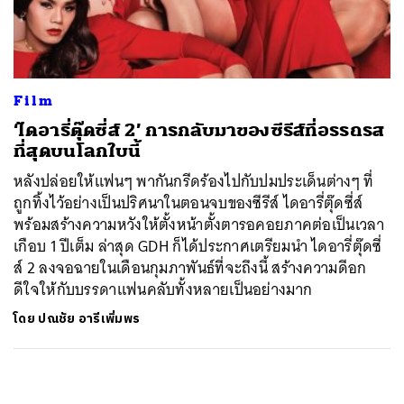
ค้นหา
SHARE
TWEET
LINE
EMAIL
Film
‘ไดอารี่ตุ๊ดซี่ส์ 2’ การกลับมาของซีรีส์ที่อรรถรส
ที่สุดบนโลกใบนี้
หลังปล่อยให้แฟนๆ พากันกรีดร้องไปกับปมประเด็นต่างๆ ที่
ถูกทิ้งไว้อย่างเป็นปริศนาในตอนจบของซีรีส์ ไดอารี่ตุ๊ดซี่ส์
พร้อมสร้างความหวังให้ตั้งหน้าตั้งตารอคอยภาคต่อเป็นเวลา
เกือบ 1 ปีเต็ม ล่าสุด GDH ก็ได้ประกาศเตรียมนำ ไดอารี่ตุ๊ดซี่
ส์ 2 ลงจอฉายในเดือนกุมภาพันธ์ที่จะถึงนี้ สร้างความดีอก
ดีใจให้กับบรรดาแฟนคลับทั้งหลายเป็นอย่างมาก
โดย
ปณชัย อารีเพิ่มพร