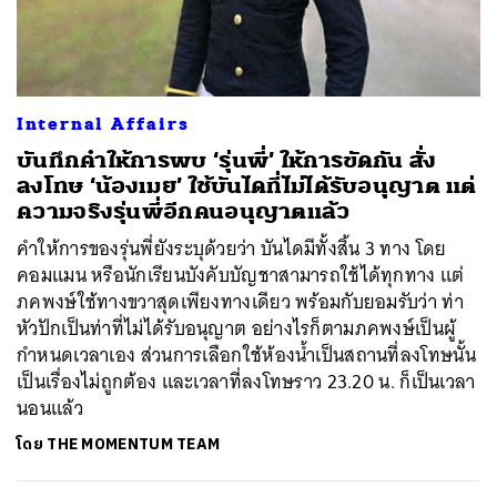
ค้นหา
Internal Affairs
SHARE
TWEET
LINE
EMAIL
บันทึกคำให้การพบ ‘รุ่นพี่’ ให้การขัดกัน สั่ง
ลงโทษ ‘น้องเมย’ ใช้บันไดที่ไม่ได้รับอนุญาต แต่
ความจริงรุ่นพี่อีกคนอนุญาตแล้ว
คำให้การของรุ่นพี่ยังระบุด้วยว่า บันไดมีทั้งสิ้น 3 ทาง โดย
คอมแมน หรือนักเรียนบังคับบัญชาสามารถใช้ได้ทุกทาง แต่
ภคพงษ์ใช้ทางขวาสุดเพียงทางเดียว พร้อมกับยอมรับว่า ท่า
หัวปักเป็นท่าที่ไม่ได้รับอนุญาต อย่างไรก็ตามภคพงษ์เป็นผู้
กำหนดเวลาเอง ส่วนการเลือกใช้ห้องน้ำเป็นสถานที่ลงโทษนั้น
เป็นเรื่องไม่ถูกต้อง และเวลาที่ลงโทษราว 23.20 น. ก็เป็นเวลา
นอนแล้ว
โดย
THE MOMENTUM TEAM