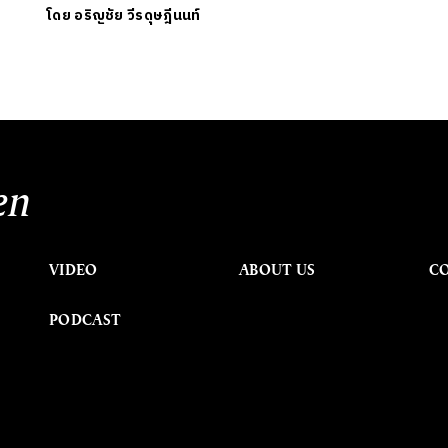
โดย
อริญชัย วีรดุษฎีนนท์
en
VIDEO
ABOUT US
C
PODCAST