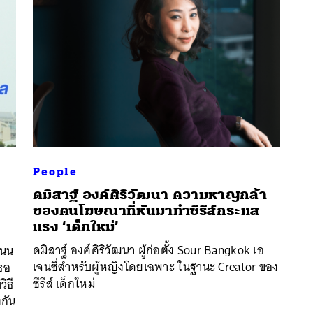
People
ดมิสาฐ์ องค์ศิริวัฒนา ความหาญกล้า
ของคนโฆษณาที่หันมาทำซีรีส์กระแส
นหา
แรง ‘เด็กใหม่’
ม
SHARE
TWEET
LINE
EMAIL
ดมิสาฐ์ องค์ศิริวัฒนา ผู้ก่อตั้ง Sour Bangkok เอ
แนน
เจนซี่สำหรับผู้หญิงโดยเฉพาะ ในฐานะ Creator ของ
เธอ
ซีรีส์ เด็กใหม่
ิธี
งกัน