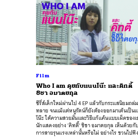
Film
Who I am คุยกับแนนโน๊ะ และคิทตี้
ชิชา อมาตยกุล
ค้
ซีรี่ส์เด็กใหม่ผ่านไป 4 EP แล้วกับกระแสนิยมถล่
ทลาย จนแม้แต่หนูรัตน์ก็ยังต้องออกมาเต้นเป็น
โน๊ะ ใต้ความสวยมั่นและวิธีแก้แค้นแบบเผ็ดของ
นักแสดงอย่าง 'คิทตี้' ชิชา อมาตยกุล เห็นด้วยกับว
การสายรุนแรงเหล่านั้นหรือไม่ อย่างไร ชวนไปฟั