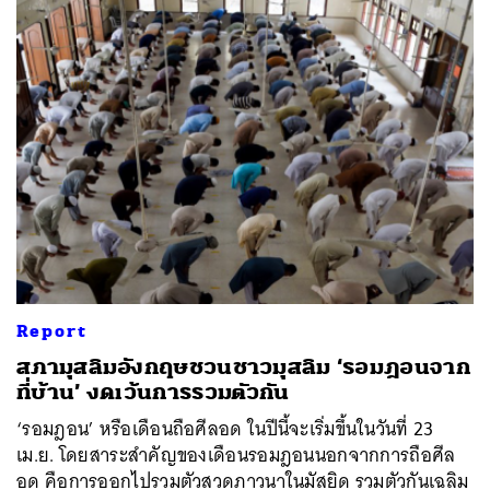
ค้นหา
SHARE
TWEET
LINE
EMAIL
Report
สภามุสลิมอังกฤษชวนชาวมุสลิม ‘รอมฎอนจาก
ที่บ้าน’ งดเว้นการรวมตัวกัน
‘รอมฎอน’ หรือเดือนถือศีลอด ในปีนี้จะเริ่มขึ้นในวันที่ 23
เม.ย. โดยสาระสำคัญของเดือนรอมฎอนนอกจากการถือศีล
อด คือการออกไปรวมตัวสวดภาวนาในมัสยิด รวมตัวกันเฉลิม