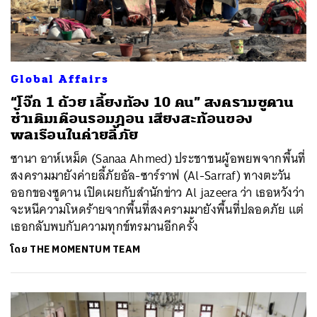
Global Affairs
“โจ๊ก 1 ถ้วย เลี้ยงท้อง 10 คน” สงครามซูดาน
ซ้ำเติมเดือนรอมฎอน เสียงสะท้อนของ
พลเรือนในค่ายลี้ภัย
ซานา อาห์เหม็ด (Sanaa Ahmed) ประชาชนผู้อพยพจากพื้นที่
สงครามมายังค่ายลี้ภัยอัล-ซาร์ราฟ (Al-Sarraf) ทางตะวัน
ออกของซูดาน เปิดเผยกับสำนักข่าว Al jazeera ว่า เธอหวังว่า
จะหนีความโหดร้ายจากพื้นที่สงครามมายังพื้นที่ปลอดภัย แต่
เธอกลับพบกับความทุกข์ทรมานอีกครั้ง
โดย
THE MOMENTUM TEAM