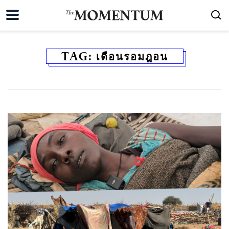
TAG:
เดือนรอมฎอน