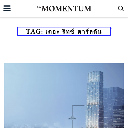
TAG:
เดอะ ริทซ์-คาร์ลตัน