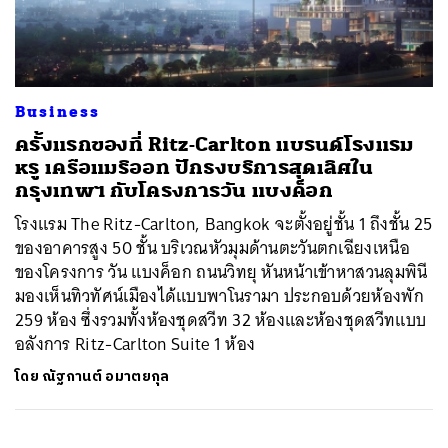
ค้นหา
Business
SHARE
TWEET
LINE
EMAIL
ครั้งแรกของที่ Ritz-Carlton แบรนด์โรงแรม
หรู เครือแมริออท ปักธงบริการสุดเลิศใน
กรุงเทพฯ กับโครงการวัน แบงค็อก
โรงแรม The Ritz-Carlton, Bangkok จะตั้งอยู่ชั้น 1 ถึงชั้น 25
ของอาคารสูง 50 ชั้น บริเวณหัวมุมด้านตะวันตกเฉียงเหนือ
ของโครงการ วัน แบงค็อก ถนนวิทยุ หันหน้าเข้าหาสวนลุมพินี
มองเห็นทิวทัศน์เมืองได้แบบพาโนรามา ประกอบด้วยห้องพัก
259 ห้อง ซึ่งรวมทั้งห้องชุดสวีท 32 ห้องและห้องชุดสวีทแบบ
อลังการ Ritz-Carlton Suite 1 ห้อง
โดย
ณัฐกานต์ อมาตยกุล