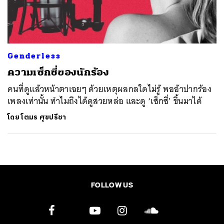
ค้นหา
SHARE
TWEET
LINE
EMAIL
Genderless
ความเซ็กซี่ของนักร้อง
คนที่ดูแล้วหน้าตาเฉยๆ ด้วยเหตุผลกลใดไม่รู้ พออ้าปากร้อง
เพลงเท่านั้น ทำไมถึงได้ดูสวยหล่อ และดู ‘เซ็กซี่’ ขึ้นมาได้
โดย
โตมร ศุขปรีชา
FOLLOW US