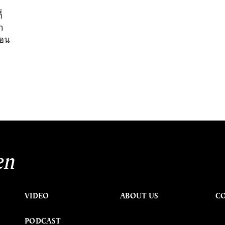
่
า
่อน
en
VIDEO
ABOUT US
C
PODCAST