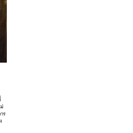
่
ม่
นหา
การ
SHARE
TWEET
LINE
EMAIL
ง