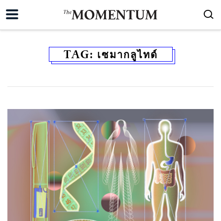
TAG:
เซมากลูไทด์