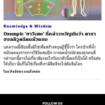
ค้นหา
SHARE
TWEET
LINE
EMAIL
Knowledge & Wisdom
Ozempic ‘ยาวิเศษ’ ที่กล่าวขวัญกันว่า ดารา
ฮอลลีวูดฉีดแล้วผอม
บทความนี้เขียนขึ้นมิใช่เพื่อสร้างทฤษฎีชี้นิ้วว่า ใครบ้างที่น้ำ
หนักลดลงจากการใช้โอเซมปิก การลดน้ำหนักของทุกคนที่
กล่าวมานี้อาจไม่เกี่ยวข้องอะไรกับยาตัวนี้เลยก็เป็นได้ หรือต่อ
ให้เกี่ยว นั่นก็ไม่ใช่เรื่องที่เรามีสิทธิจะไปตัดสินใคร
โดย
ศิรอักษร จอมใบหยก
FOLLOW US