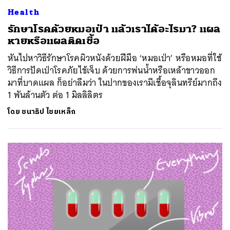
Health
รักษาโรคด้วยหมอเป่า แล้วเราได้อะไรมา? แผล
หายหรือแผลติดเชื้อ
หันไปหาวิธีรักษาโรคผิวหนังด้วยฝีมือ ‘หมอเป่า’ หรือหมอที่ใช้
วิธีการปัดเป่าโรคภัยไข้เจ็บ ด้วยการพ่นน้ำหรือเหล้าขาวออก
มาที่บาดแผล ก็อย่าลืมว่า ในปากของเรามีเชื้อจุลินทรีย์มากถึง
1 พันล้านตัว ต่อ 1 มิลลิลิตร
โดย
ชนาธิป ไชยเหล็ก