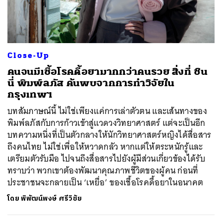
ค้นหา
Close-Up
SHARE
TWEET
LINE
EMAIL
คนจนมีเชื้อโรคดื้อยามากกว่าคนรวย สิ่งที่ ชิน
นี่ พิมพ์ลภัส ค้นพบจากการทำวิจัยใน
กรุงเทพฯ
บทสัมภาษณ์นี้ ไม่ใช่เพียงแค่การเล่าตัวตน และเส้นทางของ
พิมพ์ลภัสกับการก้าวเข้าสู่แวดวงวิทยาศาสตร์ แต่จะเป็นอีก
บทความหนึ่งที่เป็นตัวกลางให้นักวิทยาศาสตร์หญิงได้สื่อสาร
ถึงคนไทย ไม่ใช่เพื่อให้หวาดกลัว หากแต่ให้ตระหนักรู้และ
เตรียมตัวรับมือ ไปจนถึงสื่อสารไปยังผู้มีส่วนเกี่ยวข้องได้รับ
ทราบว่า พวกเขาต้องพัฒนาคุณภาพชีวิตของผู้คน ก่อนที่
ประชาชนจะกลายเป็น ‘เหยื่อ’ ของเชื้อโรคดื้อยาในอนาคต
โดย
พิพัฒน์พงษ์ ศรีวิชัย