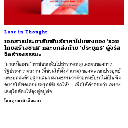
ค้นหา
SHARE
TWEET
LINE
EMAIL
Lost in Thought
เอกสารประชาสัมพันธ์ราคาไม่แพงของ ‘รวม
ไทยสร้างชาติ’ และบทส่งท้าย ‘ประยุทธ์’ ผู้จรัส
จิตธำรงธรรมะ
‘มาเหนือเมฆ’ พาย้อนกลับไปสำรวจเหตุและผลของการ
รัฐประหาร ผลงาน (ที่ชวนให้ตั้งคำถาม) ของพลเอกประยุทธ์
และบทส่งท้ายสุดแสนจะนามธรรมว่าด้วยคนขับรถไม่เป็น จึง
อยากให้พลเอกประยุทธ์ขับรถให้? – เพื่อให้คำตอบว่า เพราะ
เหตุใดต้องให้ลุงตู่อยู่ต่อ
โดย
สุภชาติ เล็บนาค