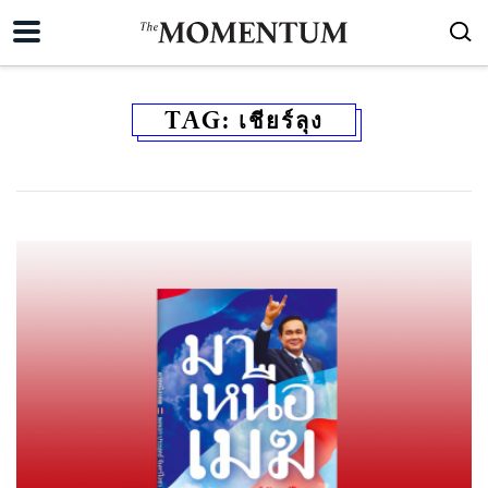
TAG:
เชียร์ลุง