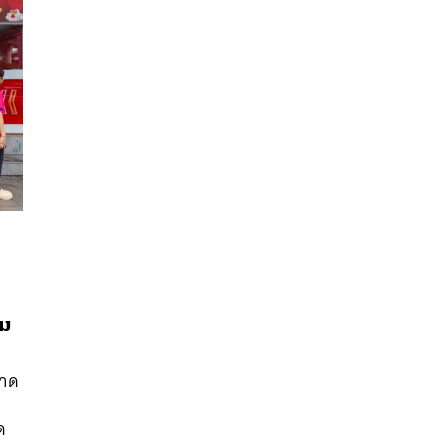
นหา
รม
SHARE
TWEET
LINE
EMAIL
ลาด
ฯ
ด