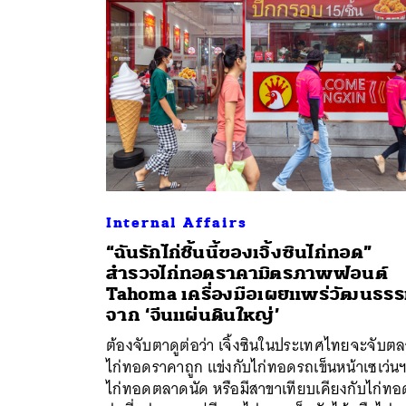
Internal Affairs
“ฉันรักไก่ชิ้นนี้ของเจิ้งซินไก่ทอด”
สำรวจไก่ทอดราคามิตรภาพฟอนต์
ค้
Tahoma เครื่องมือเผยแพร่วัฒนธร
จาก ‘จีนแผ่นดินใหญ่’
ต้องจับตาดูต่อว่า เจิ้งซินในประเทศไทยจะจับต
ไก่ทอดราคาถูก แข่งกับไก่ทอดรถเข็นหน้าเซเว่น
ไก่ทอดตลาดนัด หรือมีสาขาเทียบเคียงกับไก่ทอ