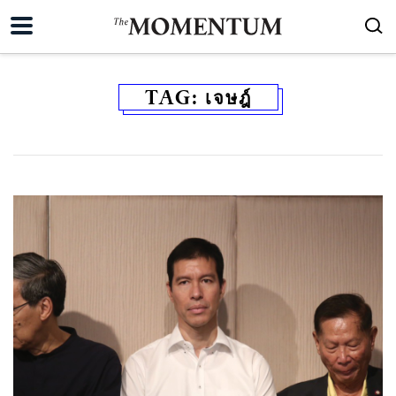
TAG:
เจษฎ์