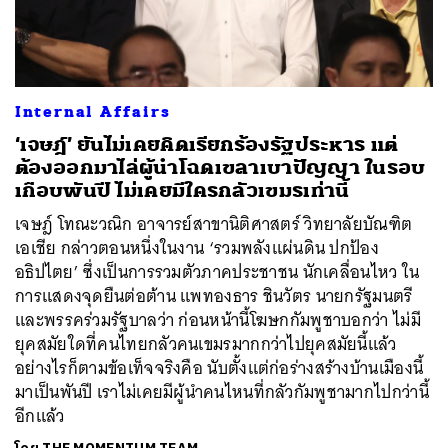
Internal Affairs
ค้นหา
‘เจษฎ์’ ยันไม่เคยคิดเรียกร้องรัฐประหาร แต่
SHARE
TWEET
LINE
EMAIL
ต้องออกมาไล่ผู้นำโฉดเขลาเบาปัญญา ในรอบ
เกือบพันปี ไม่เคยมีใครกลัวเขมรเท่านี้
เจษฎ์ โทณะวณิก อาจารย์สาขานิติศาสตร์ วิทยาลัยบัณฑิต
เอเชีย กล่าวตอนหนึ่งในงาน ‘รวมพลังแผ่นดิน ปกป้อง
อธิปไตย’ ซึ่งเป็นการรวมตัวภาคประชาชน นักเคลื่อนไหว ใน
การแสดงจุดยืนต่อต้าน แพทองธาร ชินวัตร นายกรัฐมนตรี
และพรรคร่วมรัฐบาลว่า ก่อนหน้านี้โฆษกกัมพูชาบอกว่า ไม่มี
ยุคสมัยใดที่คนไทยกลัวคนเขมรมากกว่าไปยุคสมัยนี้แล้ว
อย่างไรก็ตามข้อเท็จจริงคือ นับตั้งแต่ก่อร่างสร้างบ้านเมืองนี้
มาเป็นพันปี เราไม่เคยมีผู้นำคนไหนที่กลัวกัมพูชามากไปกว่านี้
อีกแล้ว