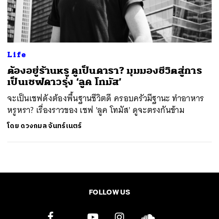
ค้นหา
SHARE
TWEET
LINE
EMAIL
Life
ต้องอยู่ร้านหรู ดูเป็นดารา? มุมมองชีวิตสู่การ
เป็นเชฟดาวรุ่ง ‘ลูค โทมัส’
จะเป็นเชฟดังต้องพื้นฐานชีวิตดี ครอบครัวมีฐานะ ทำอาหาร
หรูหรา? เรื่องราวของ เชฟ 'ลูค โทมัส' ดูจะตรงกันข้าม
โดย
ดวงกมล จันทร์เนตร์
FOLLOW US