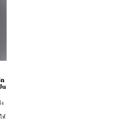
ีก
ปิน
นหา
SHARE
TWEET
LINE
EMAIL
ึง
จ
ให้