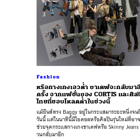
Fashion
หรือกางเกงเอวต่ำ ขาเดฟจะกลับมาอ
ครั้ง จากแฟชั่นของ CORTIS และศิล
ค้
ไทยที่ชอบโหลดต่ำในช่วงนี้
แม้ยีนส์ทรง Baggy อยู่ในกระแสมาระยะหนึ่งจนถ
วันนี้ แต่ในนาทีนี้มีไอดอลหรือศิลปินรุ่นใหม่ที่อา
ช่วยจุดกระแสกางเกงขาเดฟหรือ Skinny Jeans 
วนกลับมาอีก