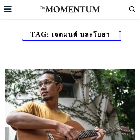
TAG:
เจตมนต์ มละโยธา