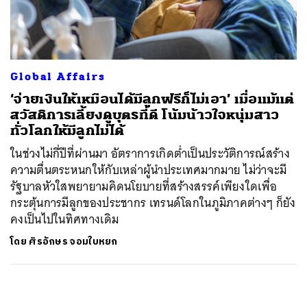
ค้นหา
SHARE
TWEET
LINE
EMAIL
Global Affairs
‘จ่ายเงินให้เหมือนได้มีลูกฟรีก็ไม่เอา’ เมื่อแม้แต่
สวัสดิการเลี้ยงดูบุตรที่ดี โน้มน้าวใจหนุ่มสาว
ทั่วโลกให้มีลูกไม่ได้
ในช่วงไม่กี่ปีที่ผ่านมา อัตราการเกิดต่ำเป็นประวัติการณ์สร้าง
ความตื่นตระหนกให้กับเหล่าผู้นำประเทศมากมาย ไม่ว่าจะมี
รัฐบาลหัวใสพยายามคิดนโยบายที่สร้างสรรค์เพียงใดเพื่อ
กระตุ้นการมีลูกของประชากร เทรนด์โลกในภูมิภาคต่างๆ ก็ยัง
คงเป็นไปในทิศทางเดิม
โดย
ศิรอักษร จอมใบหยก