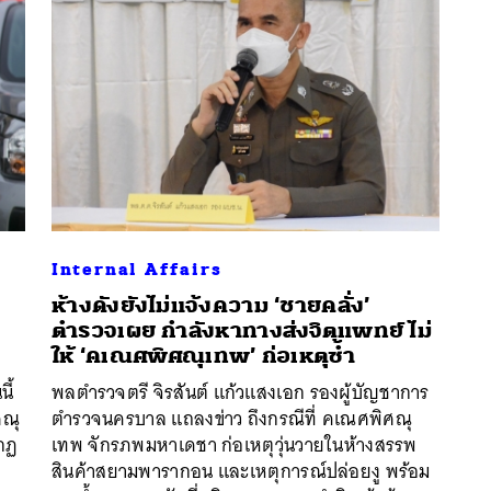
Internal Affairs
ห้างดังยังไม่แจ้งความ ‘ชายคลั่ง’
ตำรวจเผย กำลังหาทางส่งจิตแพทย์ ไม่
ให้ ‘คเณศพิศณุเทพ’ ก่อเหตุซ้ำ
นหา
ี้
พลตำรวจตรี จิรสันต์ แก้วแสงเอก รองผู้บัญชาการ
SHARE
TWEET
LINE
EMAIL
ศณุ
ตำรวจนครบาล แถลงข่าว ถึงกรณีที่ คเณศพิศณุ
ากฏ
เทพ จักรภพมหาเดชา ก่อเหตุวุ่นวายในห้างสรรพ
สินค้าสยามพารากอน และเหตุการณ์ปล่อยงู พร้อม