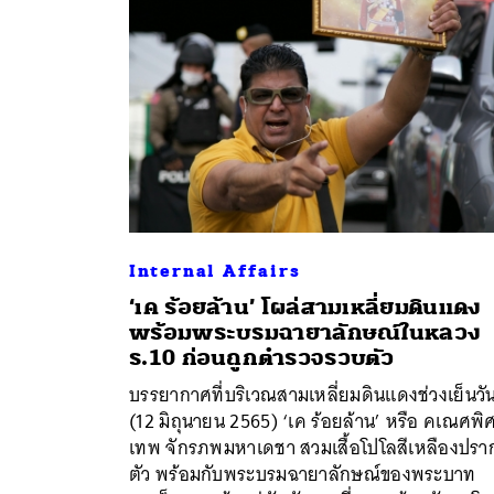
Internal Affairs
‘เค ร้อยล้าน’ โผล่สามเหลี่ยมดินแดง
พร้อมพระบรมฉายาลักษณ์ในหลวง
ร.10 ก่อนถูกตำรวจรวบตัว
ค้
บรรยากาศที่บริเวณสามเหลี่ยมดินแดงช่วงเย็นวันน
(12 มิถุนายน 2565) ‘เค ร้อยล้าน’ หรือ คเณศพิ
เทพ จักรภพมหาเดชา สวมเสื้อโปโลสีเหลืองปร
ตัว พร้อมกับพระบรมฉายาลักษณ์ของพระบาท