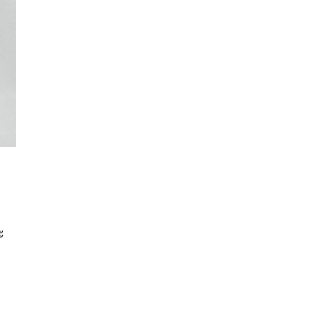
นหา
SHARE
TWEET
LINE
EMAIL
ะ