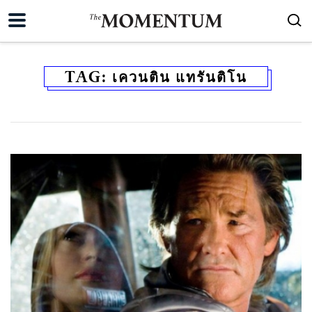
TAG:
เควนติน แทรันติโน