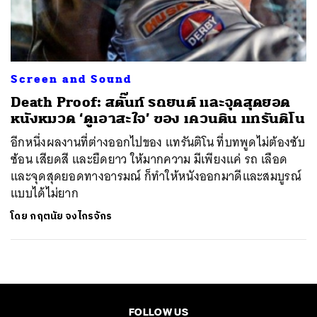
ค้นหา
SHARE
TWEET
LINE
EMAIL
Screen and Sound
Death Proof: สตั๊นท์ รถยนต์ และจุดสุดยอด
หนังหมวด ‘ดูเอาสะใจ’ ของ เควนติน แทรันติโน
อีกหนึ่งผลงานที่ต่างออกไปของ แทรันติโน ที่บทพูดไม่ต้องซับ
ซ้อน เสียดสี และยืดยาว ให้มากความ มีเพียงแค่ รถ เลือด
และจุดสุดยอดทางอารมณ์ ก็ทำให้หนังออกมาดีและสมบูรณ์
แบบได้ไม่ยาก
โดย
กฤตนัย จงไกรจักร
FOLLOW US