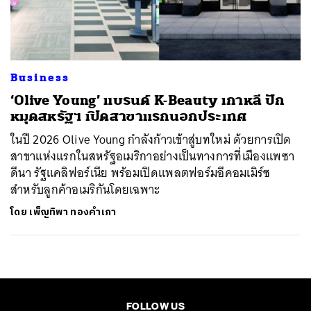
ค้นหา
SHARE
TWEET
LINE
EMAIL
Business
‘Olive Young’ แบรนด์ K-Beauty เกาหลี ปัก
หมุดสหรัฐฯ เปิดสาขาแรกนอกประเทศ
ในปี 2026 Olive Young กำลังก้าวเข้าสู่บทใหม่ ด้วยการเปิด
สาขาแห่งแรกในสหรัฐอเมริกาอย่างเป็นทางการที่เมืองแพซา
ดีนา รัฐแคลิฟอร์เนีย พร้อมเปิดแพลตฟอร์มอีคอมเมิร์ซ
สำหรับลูกค้าอเมริกันโดยเฉพาะ
โดย
เพ็ญทิพา ทองคำเภา
FOLLOW US