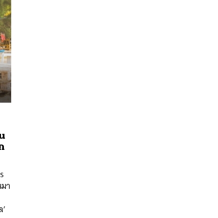
น
ัก
s
นมา
นหา
SHARE
TWEET
LINE
EMAIL
ล’