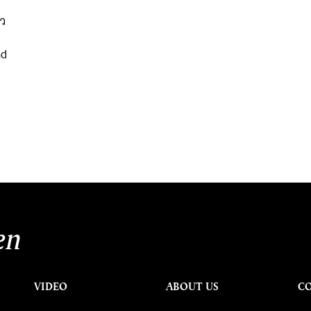
ยว
nd
ฟ
en
VIDEO
ABOUT US
C