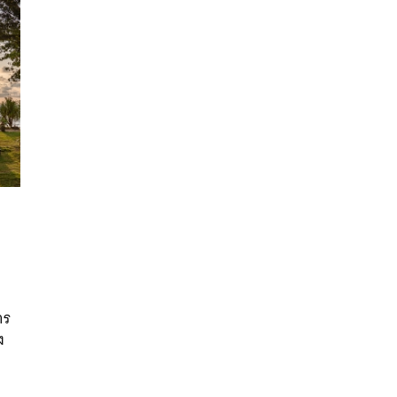
นหา
SHARE
TWEET
LINE
EMAIL
าร
ง